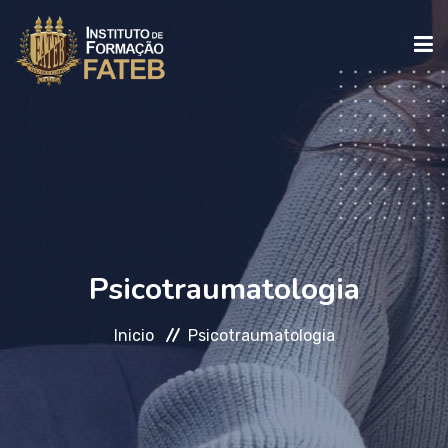
INICIO
INSTITUCIONAL
CURSOS
Psicotraumatologia
Inicio
Psicotraumatologia
FALE CONOSCO